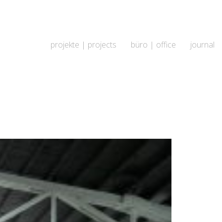
projekte | projects
büro | office
journal