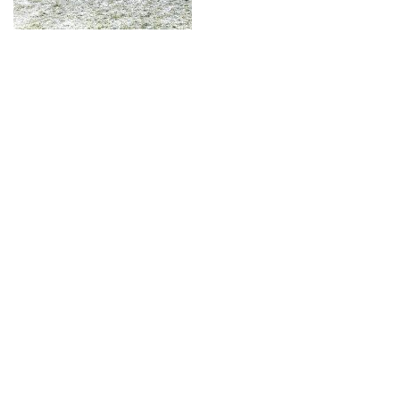
© lohrmannarchitekten 2026
gähkopf 5, 70192 stuttgart,
info@lohrmannarchitekten.de
fördermitglied bei
datenschutz
impressum
architects for future