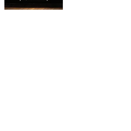
© lohrmannarchitekten 2026
gähkopf 5, 70192 stuttgart,
info@lohrmannarchitekten.de
fördermitglied bei
datenschutz
impressum
architects for future