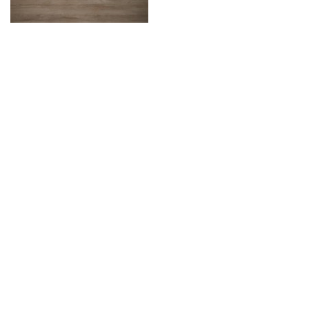
© lohrmannarchitekten 2026
gähkopf 5, 70192 stuttgart,
info@lohrmannarchitekten.de
fördermitglied bei
datenschutz
impressum
architects for future