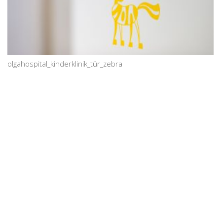
olgahospital_kinderklinik_tür_zebra
© lohrmannarchitekten 2026
gähkopf 5, 70192 stuttgart,
info@lohrmannarchitekten.de
fördermitglied bei
datenschutz
impressum
architects for future