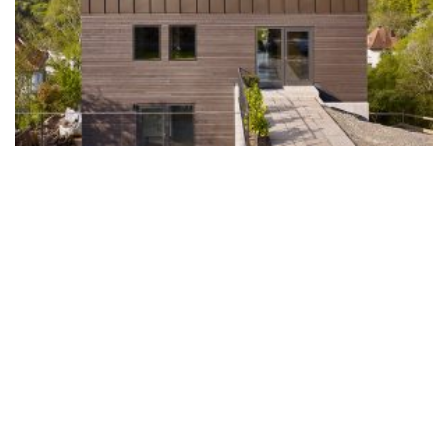
© lohrmannarchitekten 2026
gähkopf 5, 70192 stuttgart,
info@lohrmannarchitekten.de
fördermitglied bei
datenschutz
impressum
architects for future