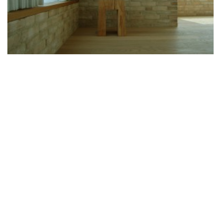
© lohrmannarchitekten 2026
gähkopf 5, 70192 stuttgart,
fördermitglied bei
info@lohrmannarchitekten.de
architects for future
datenschutz
impressum