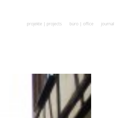
projekte | projects
büro | office
journal