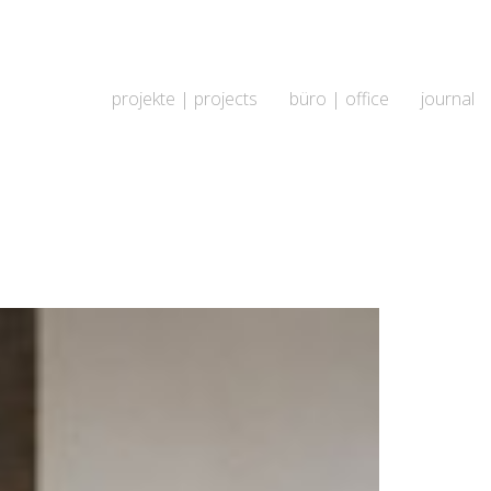
projekte | projects
büro | office
journal