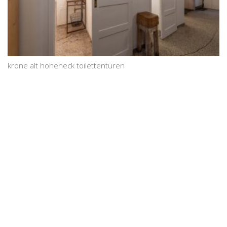
krone alt hoheneck toilettentüren
© lohrmannarchitekten 2026
gähkopf 5, 70192 stuttgart,
fördermitglied bei
info@lohrmannarchitekten.de
architects for future
datenschutz
impressum