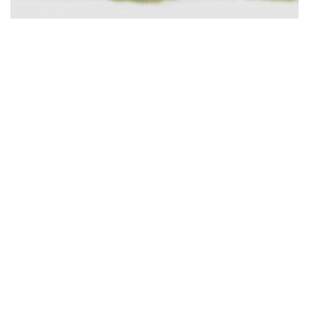
© lohrmannarchitekten 2026
gähkopf 5, 70192 stuttgart,
fördermitglied bei
info@lohrmannarchitekten.de
architects for future
datenschutz
impressum