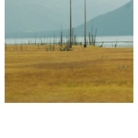
© lohrmannarchitekten 2026
gähkopf 5, 70192 stuttgart,
fördermitglied bei
info@lohrmannarchitekten.de
architects for future
datenschutz
impressum