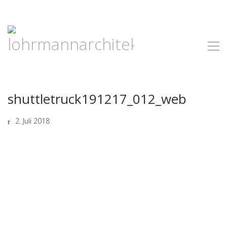
shuttletruck191217_012_web
2. Juli 2018